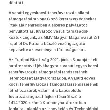
döntött.
A vasúti egyeskocsi-teherfuvarozás állami
támogatására vonatkozó keretszerződéseket
írtak alá nemrégiben a sikeres pályázatot
benyújtott árufuvarozó vasúti társaságok,
köztük cégünk, az MMV Magyar Magánvasút Zrt.
is, ahol Dr. Katona László vezérigazgató
képviselte az eseményen társaságunkat.
Az Európai Bizottság 2021. június 3. napján kelt
határozatával jóváhagyta a vasúti egyes kocsi
teherfuvarozás támogatási rendszerének
létrehozását Magyarországon. A vasúti egyes
kocsi teherfuvarozás támogatási rendszerének
létrehozásáról, valamint a kapcsolódó
fuvarozási ágazat fejlesztéséről szóló
1414/2020. számú Kormányhatározatban
foglaltak alapján az Innovációs és Technológiai