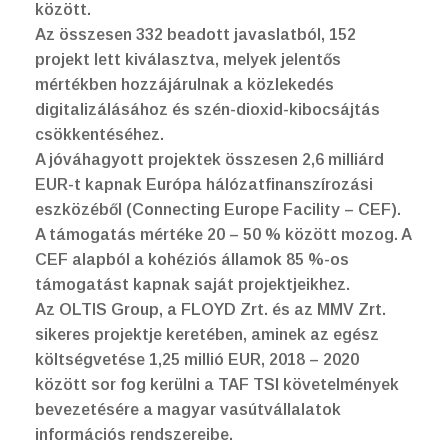
között.
Az összesen 332 beadott javaslatból, 152
projekt lett kiválasztva, melyek jelentős
mértékben hozzájárulnak a közlekedés
digitalizálásához és szén-dioxid-kibocsájtás
csökkentéséhez.
A jóváhagyott projektek összesen 2,6 milliárd
EUR-t kapnak Európa hálózatfinanszírozási
eszközéből (Connecting Europe Facility – CEF).
A támogatás mértéke 20 – 50 % között mozog. A
CEF alapból a kohéziós államok 85 %-os
támogatást kapnak saját projektjeikhez.
Az OLTIS Group, a FLOYD Zrt. és az MMV Zrt.
sikeres projektje keretében, aminek az egész
költségvetése 1,25 millió EUR, 2018 – 2020
között sor fog kerülni a TAF TSI követelmények
bevezetésére a magyar vasútvállalatok
információs rendszereibe.