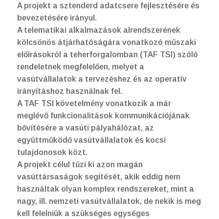
A projekt a sztenderd adatcsere fejlesztésére és
bevezetésére irányul.
A telematikai alkalmazások alrendszerének
kölcsönös átjárhatóságára vonatkozó műszaki
előírásokról a teherforgalomban (TAF TSI) szóló
rendeletnek megfelelően, melyet a
vasútvállalatok a tervezéshez és az operatív
irányításhoz használnak fel.
A TAF TSI követelmény vonatkozik a már
meglévő funkcionalitások kommunikációjának
bővítésére a vasúti pályahálózat, az
együttműködő vasútvállalatok és kocsi
tulajdonosok közt.
A projekt célul tűzi ki azon magán
vasúttársaságok segítését, akik eddig nem
használtak olyan komplex rendszereket, mint a
nagy, ill. nemzeti vasútvállalatok, de nekik is meg
kell felelniük a szükséges egységes